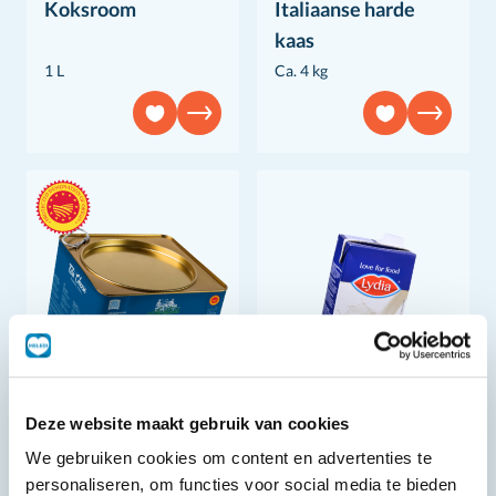
Koksroom
Italiaanse harde
kaas
1 L
Ca. 4 kg
Deze website maakt gebruik van cookies
We gebruiken cookies om content en advertenties te
Feta Kaas P.D.O.
Melk
personaliseren, om functies voor social media te bieden
7 kg
1 L