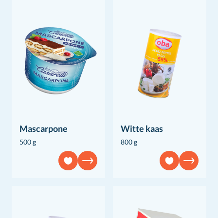
Mascarpone
Witte kaas
500 g
800 g