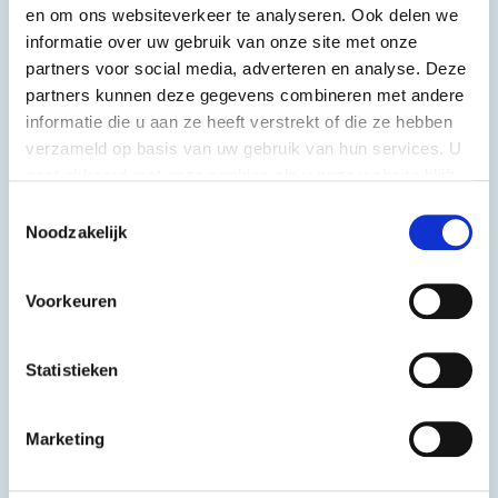
en om ons websiteverkeer te analyseren. Ook delen we
informatie over uw gebruik van onze site met onze
partners voor social media, adverteren en analyse. Deze
partners kunnen deze gegevens combineren met andere
informatie die u aan ze heeft verstrekt of die ze hebben
verzameld op basis van uw gebruik van hun services. U
gaat akkoord met onze cookies als u onze website blijft
gebruiken.
Toestemmingsselectie
Noodzakelijk
Voorkeuren
Statistieken
Foliekaas
Foliekaas
Ca. 15 kg
ca. 15 kg
Marketing