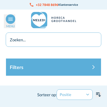
Ga naar de inhoud
+32 7848 8696
Klantenservice
MENU
Filters
Sorteer op: