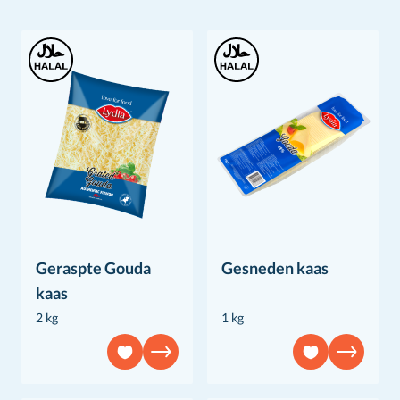
Geraspte Gouda
Gesneden kaas
kaas
2 kg
1 kg