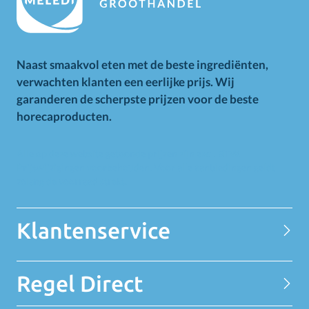
Naast smaakvol eten met de beste ingrediënten,
verwachten klanten een eerlijke prijs. Wij
garanderen de scherpste prijzen voor de beste
horecaproducten.
Alle op deze website getoonde prijzen zijn excl. BTW.
Prijswijzigingen voorbehouden. Voor alle aanbiedingen geldt
zolang de voorraad strekt.
Klantenservice
Contact
Regel Direct
Privacy Statement
Over MELEDI