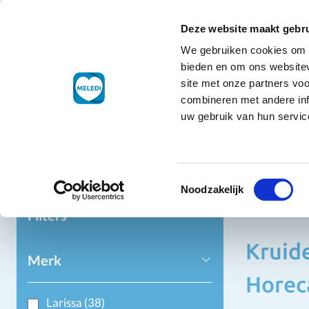
Ga naar de inhoud
+32 7848 8696
Klantenservice
Deze website maakt gebru
We gebruiken cookies om c
Droogwaren
bieden en om ons websitev
site met onze partners vo
combineren met andere inf
uw gebruik van hun service
Home
Dr
Toestemmingsselectie
Krui
Noodzakelijk
Filters
Kruid
Merk
Horec
Larissa
(38)