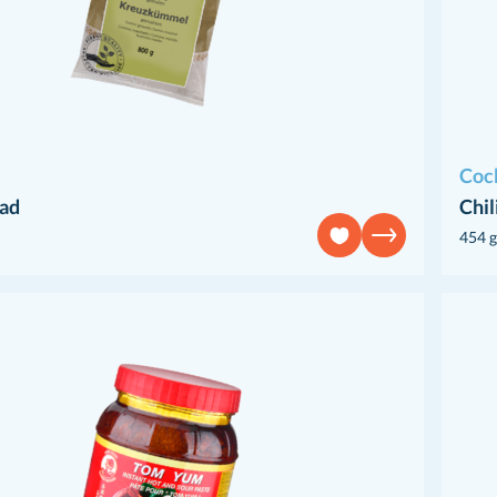
Coc
ad
Chil
454 g