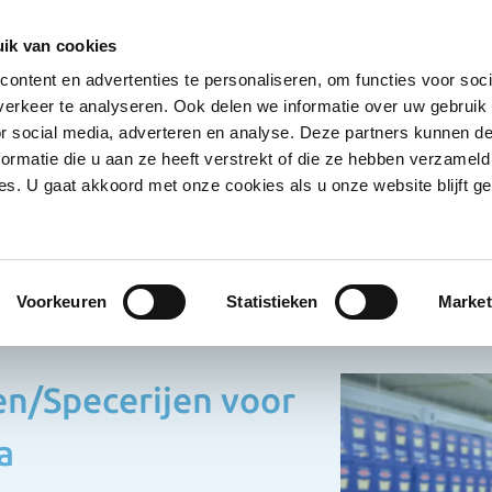
Ontvang deals
Word klant
Ves
ik van cookies
ontent en advertenties te personaliseren, om functies voor soci
Koelproducten
Diepvriesproducten
Dranken
erkeer te analyseren. Ook delen we informatie over uw gebruik
Show submenu for Droogwaren category
Show submenu for Koelproducten ca
Show submenu
S
or social media, adverteren en analyse. Deze partners kunnen 
ormatie die u aan ze heeft verstrekt of die ze hebben verzameld
s. U gaat akkoord met onze cookies als u onze website blijft ge
oogwaren
Kruiden/Specerijen
den/Specerijen
Voorkeuren
Statistieken
Market
en/Specerijen voor
a