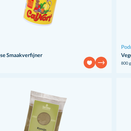
Pod
ose Smaakverfijner
Veg
800 g