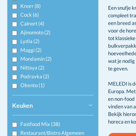
Knorr
(8)
Een snufje k
Cock
(6)
compleet tr
een breed as
Calnort
(4)
voor de hore
Ajinomoto
(2)
tot klassieke
Lydia
(2)
bulkverpakki
Maggi
(2)
hoeveelheden 
Mondamin
(2)
wat je nodig
Nittaya
(2)
te geven.
Podravka
(2)
MELEDI is d
Obento
(1)
Europa. Met 
en non-food 
Keuken
vinden van a
Bekijk hiero
horeca en ko
Fastfood Mix
(38)
Restaurant/Bistro Algemeen