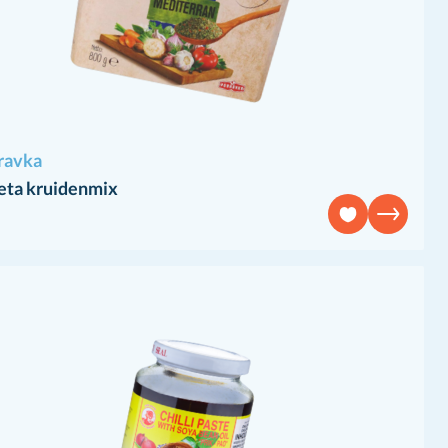
ravka
eta kruidenmix