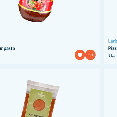
Lari
r pasta
Piz
1 kg