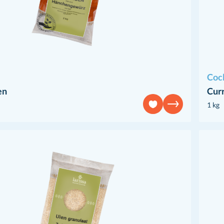
Coc
en
Curr
1 kg