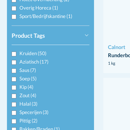
Overig Horeca
(1)
Sport/Bedrijfskantine
(1)
Product Tags
Calnort
Kruiden
(50)
Runderbo
Aziatisch
(17)
1 kg
Saus
(7)
Soep
(5)
Kip
(4)
Zout
(4)
Halal
(3)
Specerijen
(3)
Pittig
(2)
Bakken/Braden
(1)