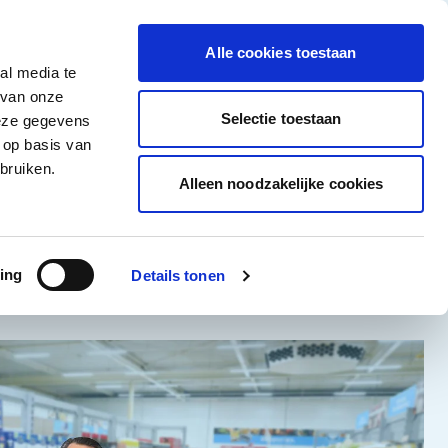
tigingen
Over ons
Vacatures
Veelgestelde vragen
Contact
Facebook li
Instagram
YouTu
Alle cookies toestaan
al media te
Non-Food
Alle deals
 van onze
tegory
 for Diepvriesproducten category
how submenu for Dranken category
Show submenu for Non-Food category
Selectie toestaan
deze gegevens
 op basis van
Word klant
bruiken.
Alleen noodzakelijke cookies
ing
Details tonen