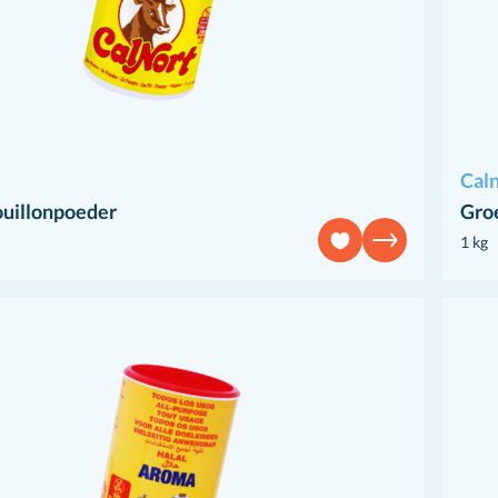
Cal
uillonpoeder
Gro
1 kg