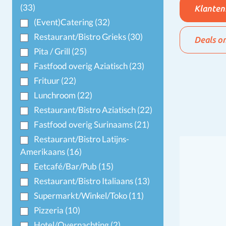
(33)
Klanten
(Event)Catering
(32)
Restaurant/Bistro Grieks
(30)
Deals o
Pita / Grill
(25)
Fastfood overig Aziatisch
(23)
Frituur
(22)
Lunchroom
(22)
Restaurant/Bistro Aziatisch
(22)
Fastfood overig Surinaams
(21)
Restaurant/Bistro Latijns-
Amerikaans
(16)
Eetcafé/Bar/Pub
(15)
Restaurant/Bistro Italiaans
(13)
Supermarkt/Winkel/Toko
(11)
Pizzeria
(10)
Hotel/Overnachting
(2)