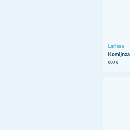
Larissa
Komijnza
800 g