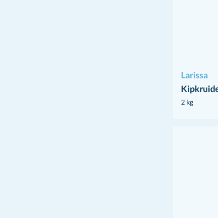
Larissa
Kipkruid
2 kg