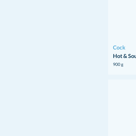
Cock
Hot & Sou
900 g