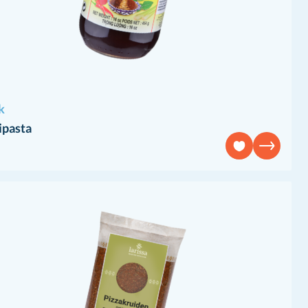
k
ipasta