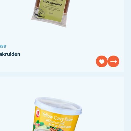
ssa
zakruiden