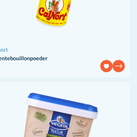
nort
entebouillonpoeder