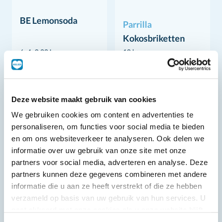
BE Lemonsoda
Parrilla
Kokosbriketten
6x4x0,33 L
10 kg
Deze website maakt gebruik van cookies
We gebruiken cookies om content en advertenties te
personaliseren, om functies voor social media te bieden
en om ons websiteverkeer te analyseren. Ook delen we
informatie over uw gebruik van onze site met onze
partners voor social media, adverteren en analyse. Deze
partners kunnen deze gegevens combineren met andere
informatie die u aan ze heeft verstrekt of die ze hebben
verzameld op basis van uw gebruik van hun services. U
gaat akkoord met onze cookies als u onze website blijft
gebruiken.