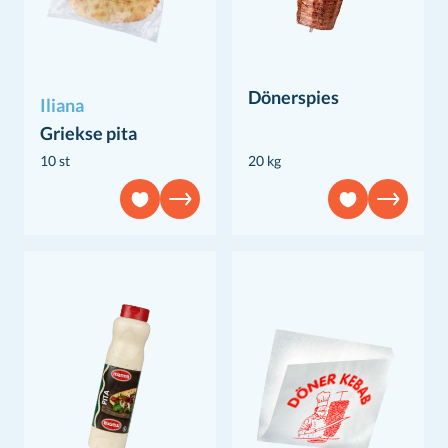
Dönerspies
Iliana
Griekse pita
10 st
20 kg