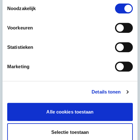
Toestemmingsselectie
BE Oransoda
Looza
Noodzakelijk
BE LOOZA Fruitsap
6x4x0,33 L
24x0,2 L
Voorkeuren
Statistieken
Marketing
Details tonen
Alle cookies toestaan
Selectie toestaan
BE Lemonsoda
Pepsi