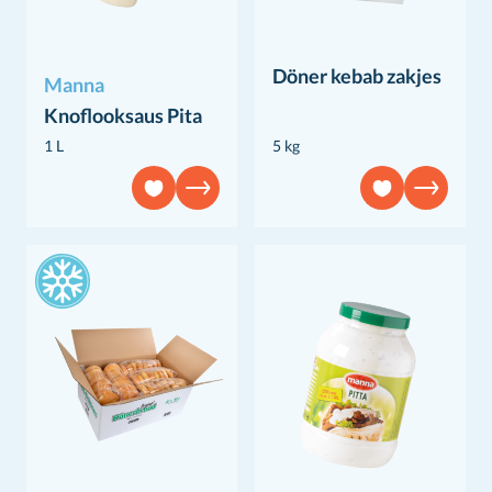
Döner kebab zakjes
Manna
Knoflooksaus Pita
1 L
5 kg