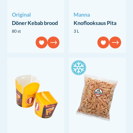
Original
Manna
Döner Kebab brood
Knoflooksaus Pita
80 st
3 L