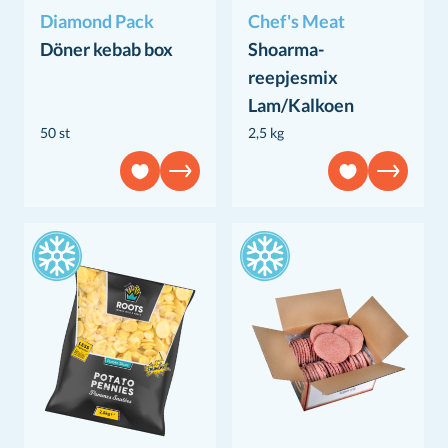
Diamond Pack
Chef's Meat
Döner kebab box
Shoarma-
reepjesmix
Lam/Kalkoen
50 st
2,5 kg