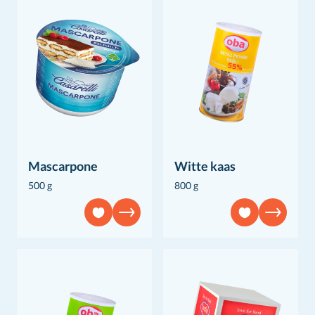
Mascarpone
Witte kaas
500 g
800 g