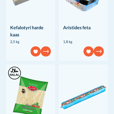
Kefalotyri harde
Aristides feta
kaas
2,5 kg
1,8 kg