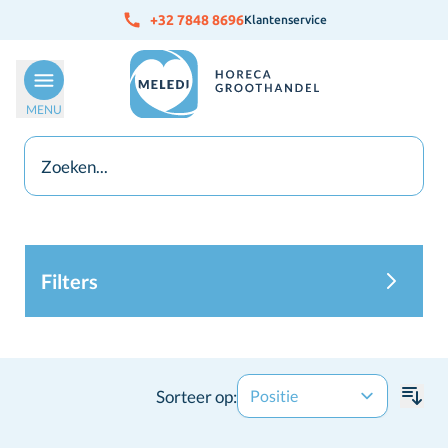
Ga naar de inhoud
+32 7848 8696
Klantenservice
MENU
Filters
Sorteer op: