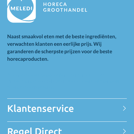
Naast smaakvol eten met de beste ingrediënten,
verwachten klanten een eerlijke prijs. Wij
garanderen de scherpste prijzen voor de beste
horecaproducten.
Alle op deze website getoonde prijzen zijn excl. BTW.
Prijswijzigingen voorbehouden. Voor alle aanbiedingen geldt
zolang de voorraad strekt.
Klantenservice
Contact
Regel Direct
Privacy Statement