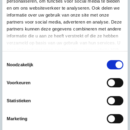
personaliseren, om functies voor social media te bieden
en om ons websiteverkeer te analyseren. Ook delen we
informatie over uw gebruik van onze site met onze
partners voor social media, adverteren en analyse. Deze
partners kunnen deze gegevens combineren met andere
informatie die u aan ze heeft verstrekt of die ze hebben
verzameld op basis van uw gebruik van hun services. U
gaat akkoord met onze cookies als u onze website blijft
gebruiken.
Toestemmingsselectie
Noodzakelijk
Voorkeuren
Statistieken
Kaassoufflé
Italiaanse Gran
Biraghi flakes
Marketing
40x60 g
500 g