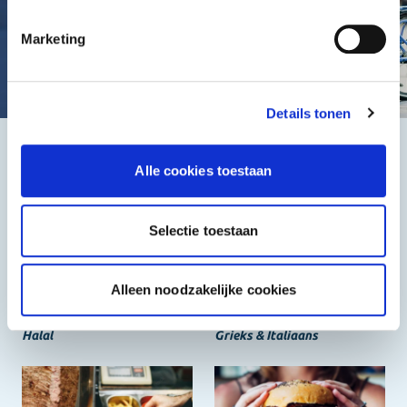
Marketing
Details tonen
Het beste, de goedkoopste
Alle cookies toestaan
Selectie toestaan
Alleen noodzakelijke cookies
Halal
Grieks & Italiaans