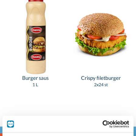
Burger saus
Crispy filetburger
1 L
2x24 st