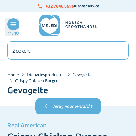
Ga naar de inhoud
+32 7848 8696
Klantenservice
MENU
Home
Diepvriesproducten
Gevogelte
Crispy Chicken Burger
Gevogelte
Terug naar overzicht
Real American