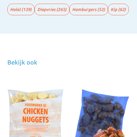
Halal
(139)
Diepvries
(265)
Hamburgers
(52)
Kip
(62)
Bekijk ook