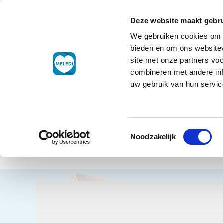
Ga naar de inhoud
+32 7848 8696
Klantenservice
Deze website maakt gebru
We gebruiken cookies om c
Droogwaren
bieden en om ons websitev
site met onze partners vo
combineren met andere inf
uw gebruik van hun service
Home
Koe
Toestemmingsselectie
Koel
Terug naar overzicht
Noodzakelijk