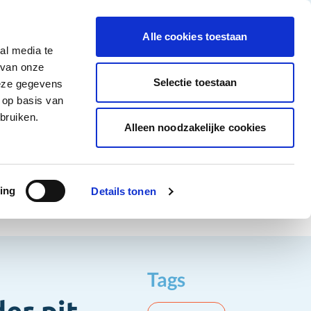
tigingen
Over ons
Vacatures
Veelgestelde vragen
Contact
Facebook li
Instagram
YouTu
Alle cookies toestaan
al media te
Non-Food
Alle deals
 van onze
tegory
 for Diepvriesproducten category
how submenu for Dranken category
Show submenu for Non-Food category
Selectie toestaan
deze gegevens
 op basis van
Word klant
bruiken.
Alleen noodzakelijke cookies
t
ing
Details tonen
Tags