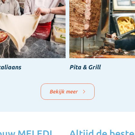
taliaans
Pita & Grill
Bekijk meer
jouw MELEDI
Altijd de beste