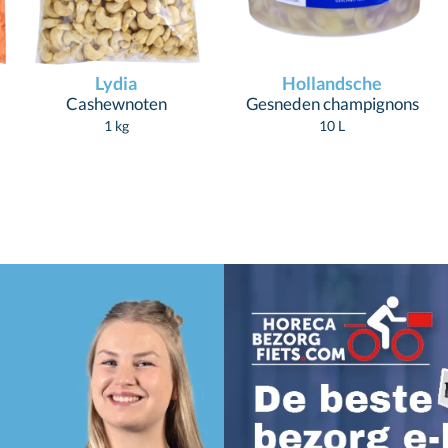
Lydia
Hollandsche
Cashewnoten
Gesneden champignons
1 kg
10 L