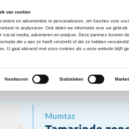
Ontvang deals
Word klant
Ves
ik van cookies
ontent en advertenties te personaliseren, om functies voor soci
Koelproducten
Diepvriesproducten
Dranken
erkeer te analyseren. Ook delen we informatie over uw gebruik
Show submenu for Droogwaren category
Show submenu for Koelproducten ca
Show submenu
S
or social media, adverteren en analyse. Deze partners kunnen 
ormatie die u aan ze heeft verstrekt of die ze hebben verzameld
s. U gaat akkoord met onze cookies als u onze website blijft ge
lproducten
Koelproducten overig
Tamarinde zonder pi
producten overig
Voorkeuren
Statistieken
Market
Mumtaz