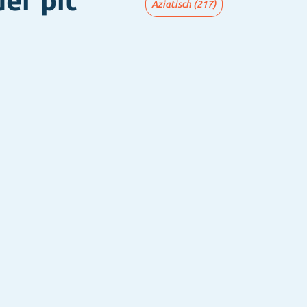
er pit
Aziatisch
(217)