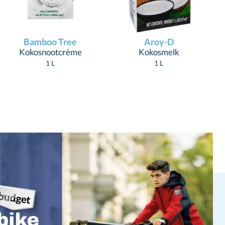
Bamboo Tree
Aroy-D
Kokosnootcrème
Kokosmelk
1 L
1 L