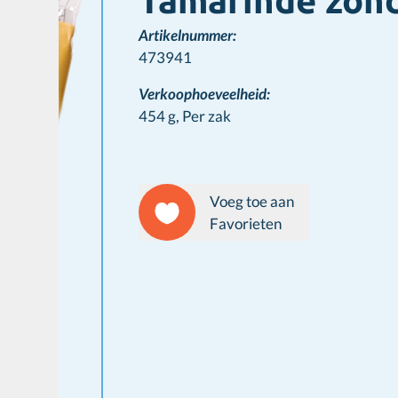
Tamarinde zond
Artikelnummer:
473941
Verkoophoeveelheid:
454 g,
Per zak
Voeg toe aan
Favorieten