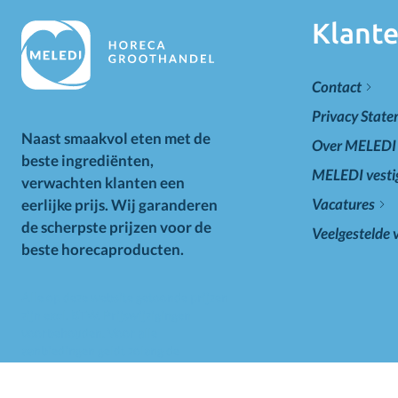
Klante
Contact
Privacy Stat
Naast smaakvol eten met de
Over MELEDI
beste ingrediënten,
MELEDI vesti
verwachten klanten een
Vacatures
eerlijke prijs. Wij garanderen
de scherpste prijzen voor de
Veelgestelde 
beste horecaproducten.
Alle op deze website getoonde prijzen
zijn excl. BTW. Prijswijzigingen
voorbehouden. Voor alle
aanbiedingen geldt zolang de
voorraad strekt.