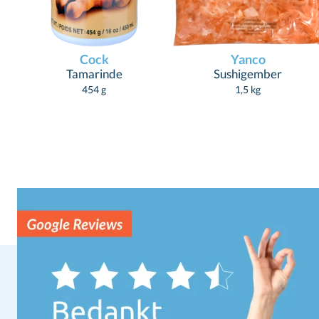
Cock
Yanco
Tamarinde
Sushigember
454 g
1,5 kg