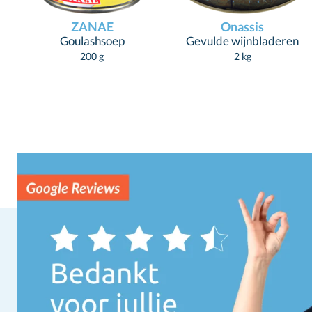
ZANAE
Onassis
Goulashsoep
Gevulde wijnbladeren
200 g
2 kg