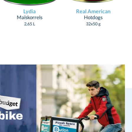
Lydia
Real American
Maïskorrels
Hotdogs
2,65 L
32x50 g