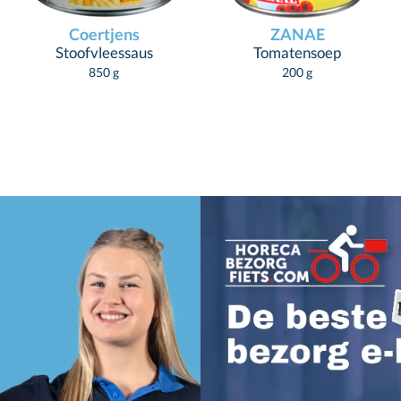
Coertjens
ZANAE
Stoofvleessaus
Tomatensoep
850 g
200 g