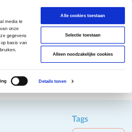
tigingen
Over ons
Vacatures
Veelgestelde vragen
Contact
Facebook li
Instagram
YouTu
Alle cookies toestaan
al media te
Non-Food
Alle deals
 van onze
tegory
 for Diepvriesproducten category
how submenu for Dranken category
Show submenu for Non-Food category
Selectie toestaan
deze gegevens
 op basis van
Word klant
bruiken.
Alleen noodzakelijke cookies
ing
Details tonen
Tags