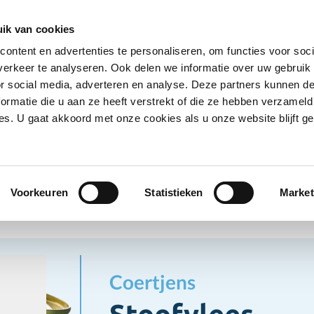
Ontvang deals
Word klant
Ves
ik van cookies
ontent en advertenties te personaliseren, om functies voor soci
Koelproducten
Diepvriesproducten
Dranken
erkeer te analyseren. Ook delen we informatie over uw gebruik
Show submenu for Droogwaren category
Show submenu for Koelproducten ca
Show submenu
S
or social media, adverteren en analyse. Deze partners kunnen 
ormatie die u aan ze heeft verstrekt of die ze hebben verzameld
s. U gaat akkoord met onze cookies als u onze website blijft ge
ogwaren
Conserven
Stoofvlees
erven
Voorkeuren
Statistieken
Market
Coertjens