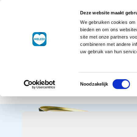
Ga naar de inhoud
+32 7848 8696
Klantenservice
Deze website maakt gebru
We gebruiken cookies om c
Droogwaren
bieden en om ons websitev
site met onze partners vo
combineren met andere inf
uw gebruik van hun service
Home
Dro
Toestemmingsselectie
Cons
Terug naar overzicht
Noodzakelijk