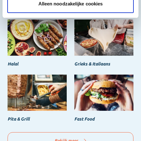
Alleen noodzakelijke cookies
Het beste, de goedkoopste
Halal
Grieks & Italiaans
Pita & Grill
Fast Food
Bekijk meer