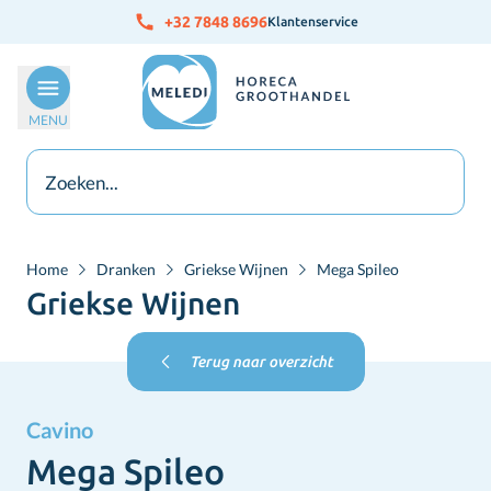
Ga naar de inhoud
+32 7848 8696
Klantenservice
MENU
Home
Dranken
Griekse Wijnen
Mega Spileo
Griekse Wijnen
Terug naar overzicht
Cavino
Mega Spileo