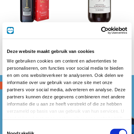
Imiglykos
Naoussa
0,375 L
2 L
Deze website maakt gebruik van cookies
We gebruiken cookies om content en advertenties te
personaliseren, om functies voor social media te bieden
en om ons websiteverkeer te analyseren. Ook delen we
informatie over uw gebruik van onze site met onze
partners voor social media, adverteren en analyse. Deze
partners kunnen deze gegevens combineren met andere
informatie die u aan ze heeft verstrekt of die ze hebben
verzameld op basis van uw gebruik van hun services. U
gaat akkoord met onze cookies als u onze website blijft
gebruiken.
Toestemmingsselectie
Noodzakelijk