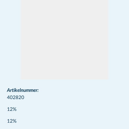
Artikelnummer:
402820
12%
Wine info
12%