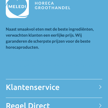
Naast smaakvol eten met de beste ingrediënten,
verwachten klanten een eerlijke prijs. Wij
garanderen de scherpste prijzen voor de beste
horecaproducten.
Alle op deze website getoonde prijzen zijn excl. BTW.
Prijswijzigingen voorbehouden. Voor alle aanbiedingen geldt
zolang de voorraad strekt.
Klantenservice
Contact
Regel Direct
Privacy Statement